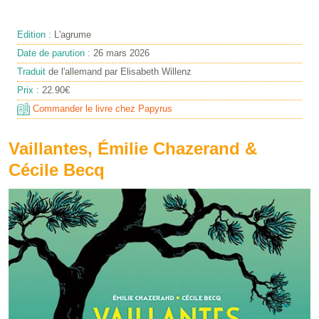
Edition :
L'agrume
Date de parution :
26 mars 2026
Traduit
de l'allemand par Elisabeth Willenz
Prix :
22.90€
Commander le livre chez Papyrus
Vaillantes, Émilie Chazerand &
Cécile Becq