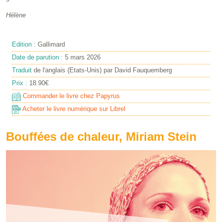
Hélène
Edition :
Gallimard
Date de parution :
5 mars 2026
Traduit
de l'anglais (Etats-Unis) par David Fauquemberg
Prix :
18.90€
Commander le livre chez Papyrus
Acheter le livre numérique sur Librel
Bouffées de chaleur, Miriam Stein