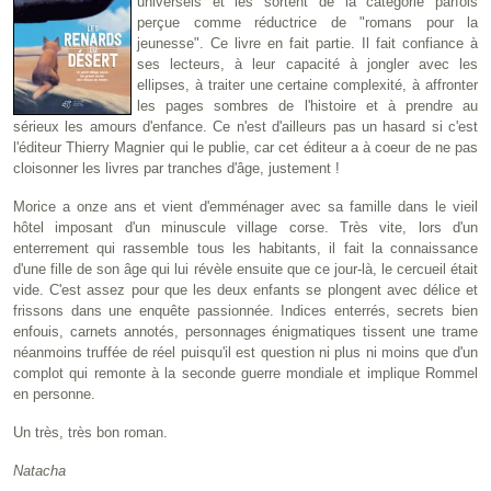
universels et les sortent de la catégorie parfois
perçue comme réductrice de "romans pour la
jeunesse". Ce livre en fait partie. Il fait confiance à
ses lecteurs, à leur capacité à jongler avec les
ellipses, à traiter une certaine complexité, à affronter
les pages sombres de l'histoire et à prendre au
sérieux les amours d'enfance. Ce n'est d'ailleurs pas un hasard si c'est
l'éditeur Thierry Magnier qui le publie, car cet éditeur a à coeur de ne pas
cloisonner les livres par tranches d'âge, justement !
Morice a onze ans et vient d'emménager avec sa famille dans le vieil
hôtel imposant d'un minuscule village corse. Très vite, lors d'un
enterrement qui rassemble tous les habitants, il fait la connaissance
d'une fille de son âge qui lui révèle ensuite que ce jour-là, le cercueil était
vide. C'est assez pour que les deux enfants se plongent avec délice et
frissons dans une enquête passionnée. Indices enterrés, secrets bien
enfouis, carnets annotés, personnages énigmatiques tissent une trame
néanmoins truffée de réel puisqu'il est question ni plus ni moins que d'un
complot qui remonte à la seconde guerre mondiale et implique Rommel
en personne.
Un très, très bon roman.
Natacha