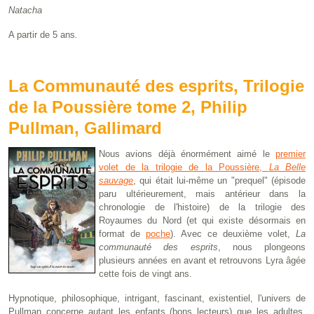
Natacha
A partir de 5 ans
.
La Communauté des esprits, Trilogie
de la Poussière tome 2, Philip
Pullman, Gallimard
Nous avions déjà énormément aimé le
premier
volet de la trilogie de la Poussière,
La Belle
sauvage
, qui était lui-même un "prequel" (épisode
paru ultérieurement, mais antérieur dans la
chronologie de l'histoire) de la trilogie des
Royaumes du Nord (et qui existe désormais en
format de
poche
). Avec ce deuxième volet,
La
communauté des esprits
, nous plongeons
plusieurs années en avant et retrouvons Lyra âgée
cette fois de vingt ans.
Hypnotique, philosophique, intrigant, fascinant, existentiel, l'univers de
Pullman concerne autant les enfants (bons lecteurs) que les adultes.