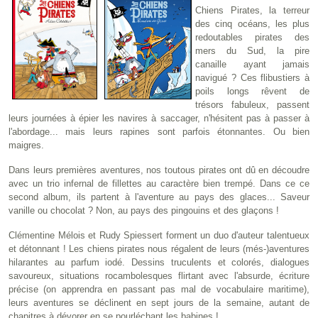
Chiens Pirates, la terreur
des cinq océans, les plus
redoutables pirates des
mers du Sud, la pire
canaille ayant jamais
navigué ? Ces flibustiers à
poils longs rêvent de
trésors fabuleux, passent
leurs journées à épier les navires à saccager, n'hésitent pas à passer à
l'abordage... mais leurs rapines sont parfois étonnantes. Ou bien
maigres.
Dans leurs premières aventures, nos toutous pirates ont dû en découdre
avec un trio infernal de fillettes au caractère bien trempé. Dans ce ce
second album, ils partent à l'aventure au pays des glaces... Saveur
vanille ou chocolat ? Non, au pays des pingouins et des glaçons !
Clémentine Mélois et Rudy Spiessert forment un duo d'auteur talentueux
et détonnant ! Les chiens pirates nous régalent de leurs (més-)aventures
hilarantes au parfum iodé. Dessins truculents et colorés, dialogues
savoureux, situations rocambolesques flirtant avec l'absurde, écriture
précise (on apprendra en passant pas mal de vocabulaire maritime),
leurs aventures se déclinent en sept jours de la semaine, autant de
chapitres à dévorer en se pourléchant les babines !