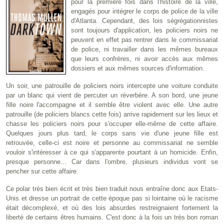
pour la première fois dans l'histoire de la ville,
engagés pour intégrer le corps de police de la ville
d'Atlanta. Cependant, des lois ségrégationnistes
sont toujours d'application, les policiers noirs ne
peuvent en effet pas rentrer dans le commissariat
de police, ni travailler dans les mêmes bureaux
que leurs confrères, ni avoir accès aux mêmes
dossiers et aux mêmes sources d'information.
Un soir, une patrouille de policiers noirs intercepte une voiture conduite
par un blanc qui vient de percuter un réverbère. A son bord, une jeune
fille noire l'accompagne et il semble être violent avec elle. Une autre
patrouille (de policiers blancs cette fois) arrive rapidement sur les lieux et
chasse les policiers noirs pour s'occuper elle-même de cette affaire.
Quelques jours plus tard, le corps sans vie d'une jeune fille est
retrouvée, celle-ci est noire et personne au commissariat ne semble
vouloir s'intéresser à ce qui s'apparente pourtant à un homicide. Enfin,
presque personne... Car dans l'ombre, plusieurs individus vont se
pencher sur cette affaire.
Ce polar très bien écrit et très bien traduit nous entraîne donc aux Etats-
Unis et dresse un portrait de cette époque pas si lointaine où le racisme
était décomplexé, et où des lois absurdes restreignaient fortement la
liberté de certains êtres humains. C'est donc à la fois un très bon roman