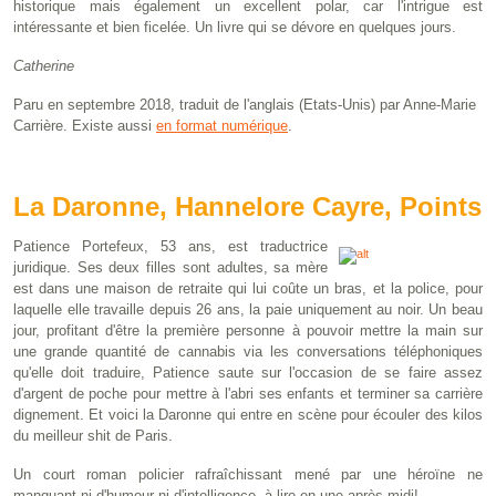
historique mais également un excellent polar, car l'intrigue est
intéressante et bien ficelée. Un livre qui se dévore en quelques jours.
Catherine
Paru en septembre 2018, traduit de l'anglais (Etats-Unis) par Anne-Marie
Carrière. Existe aussi
en format numérique
.
La Daronne, Hannelore Cayre, Points
Patience Portefeux, 53 ans, est traductrice
juridique. Ses deux filles sont adultes, sa mère
est dans une maison de retraite qui lui coûte un bras, et la police, pour
laquelle elle travaille depuis 26 ans, la paie uniquement au noir. Un beau
jour, profitant d'être la première personne à pouvoir mettre la main sur
une grande quantité de cannabis via les conversations téléphoniques
qu'elle doit traduire, Patience saute sur l'occasion de se faire assez
d'argent de poche pour mettre à l'abri ses enfants et terminer sa carrière
dignement. Et voici la Daronne qui entre en scène pour écouler des kilos
du meilleur shit de Paris.
Un court roman policier rafraîchissant mené par une héroïne ne
manquant ni d'humour ni d'intelligence, à lire en une après-midi!