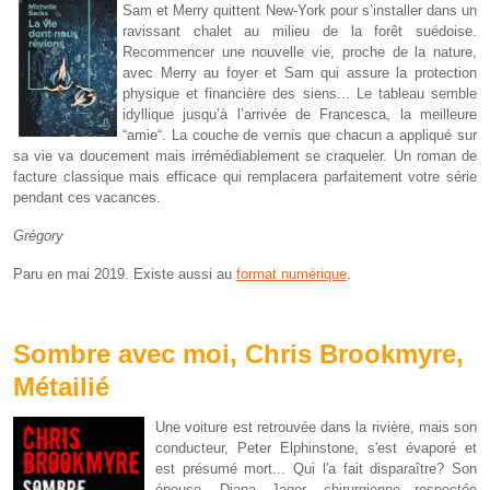
Sam et Merry quittent New-York pour s’installer dans un
ravissant chalet au milieu de la forêt suédoise.
Recommencer une nouvelle vie, proche de la nature,
avec Merry au foyer et Sam qui assure la protection
physique et financière des siens... Le tableau semble
idyllique jusqu’à l’arrivée de Francesca, la meilleure
“amie“. La couche de vernis que chacun a appliqué sur
sa vie va doucement mais irrémédiablement se craqueler. Un roman de
facture classique mais efficace qui remplacera parfaitement votre série
pendant ces vacances.
Grégory
Paru en mai 2019. Existe aussi au
format numérique
.
Sombre avec moi, Chris Brookmyre,
Métailié
Une voiture est retrouvée dans la rivière, mais son
conducteur, Peter Elphinstone, s'est évaporé et
est présumé mort... Qui l'a fait disparaître? Son
épouse, Diana Jager, chirurgienne respectée