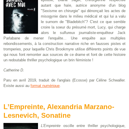
autant que haïe, autrice anonyme d'un blog
"Sexisme en chirurgie" qui dénonçait les actes de
misogynie dans le milieu médical et qui lui a valu
le surnom de "Bladebitch"? C'est ce que semble
croire la soeur du présumé mort, Lucy, qui charge
alors le sulfureux journaliste-enquêteur Jack
Parlabane de mener l'enquête... Une enquête aux multiples
rebondissements, à la construction narrative riche en fausses pistes et
tromperies, pour laquelle Chris Brookmyre utilise différents points de vue
qui nous font remonter aux sources de ce drame et font de cette histoire
un redoutable thriller psychologique un brin féministe !
Catherine D.
Paru en avril 2019, traduit de l'anglais (Ecosse) par Céline Schwaller.
Existe aussi au
format numérique
.
L’Empreinte, Alexandria Marzano-
Lesnevich, Sonatine
L’Empreinte
oscille entre thriller psychologique,