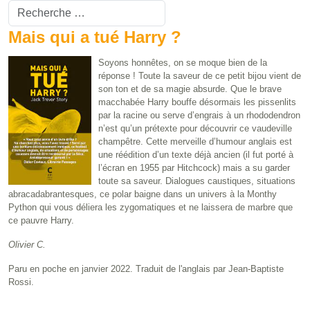
Valider
Type 2 or more characters for results.
Mais qui a tué Harry ?
Soyons honnêtes, on se moque bien de la
réponse ! Toute la saveur de ce petit bijou vient de
son ton et de sa magie absurde. Que le brave
macchabée Harry bouffe désormais les pissenlits
par la racine ou serve d’engrais à un rhododendron
n’est qu’un prétexte pour découvrir ce vaudeville
champêtre. Cette merveille d’humour anglais est
une réédition d’un texte déjà ancien (il fut porté à
l’écran en 1955 par Hitchcock) mais a su garder
toute sa saveur. Dialogues caustiques, situations
abracadabrantesques, ce polar baigne dans un univers à la Monthy
Python qui vous déliera les zygomatiques et ne laissera de marbre que
ce pauvre Harry.
Olivier C.
Paru en poche en janvier 2022. Traduit de l'anglais par Jean-Baptiste
Rossi.