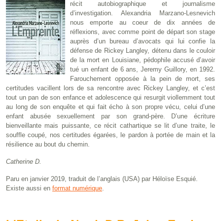
récit autobiographique et journalisme
d’investigation. Alexandria Marzano-Lesnevich
nous emporte au coeur de dix années de
réflexions, avec comme point de départ son stage
auprès d’un bureau d’avocats qui lui confie la
défense de Rickey Langley, détenu dans le couloir
de la mort en Louisiane, pédophile accusé d’avoir
tué un enfant de 6 ans, Jeremy Guillory, en 1992.
Farouchement opposée à la pein de mort, ses
certitudes vacillent lors de sa rencontre avec Rickey Langley, et c’est
tout un pan de son enfance et adolescence qui resurgit viollemment tout
au long de son enquête et qui fait écho à son propre vécu, celui d’une
enfant abusée sexuellement par son grand-père. D’une écriture
bienveillante mais puissante, ce récit cathartique se lit d’une traite, le
souffle coupé, nos certitudes égarées, le pardon à portée de main et la
résilience au bout du chemin.
Catherine D.
Paru en janvier 2019, traduit de l’anglais (USA) par Héloïse Esquié.
Existe aussi en
format numérique
.