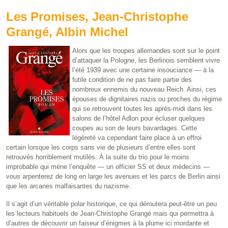
Les Promises, Jean-Christophe
Grangé, Albin Michel
Alors que les troupes allemandes sont sur le point
d’attaquer la Pologne, les Berlinois semblent vivre
l’été 1939 avec une certaine insouciance — à la
futile condition de ne pas faire partie des
nombreux ennemis du nouveau Reich. Ainsi, ces
épouses de dignitaires nazis ou proches du régime
qui se retrouvent toutes les après-midi dans les
salons de l’hôtel Adlon pour écluser quelques
coupes au son de leurs bavardages. Cette
légèreté va cependant faire place à un effroi
certain lorsque les corps sans vie de plusieurs d’entre elles sont
retrouvés horriblement mutilés. À la suite du trio pour le moins
improbable qui mène l’enquête — un officier SS et deux médecins —
vous arpenterez de long en large les avenues et les parcs de Berlin ainsi
que les arcanes malfaisantes du nazisme.
Il s’agit d’un véritable polar historique, ce qui déroutera peut-être un peu
les lecteurs habituels de Jean-Christophe Grangé mais qui permettra à
d’autres de découvrir un faiseur d’énigmes à la plume ici mordante et