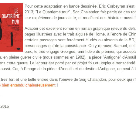
Pour cette adaptation en bande dessinée, Eric Corbeyran s'es
2013, "Le Quatrième mur". Sorj Chalandon fait partie de ces ro
leur expérience de journaliste, et modèlent des histoires aussi f
Adapter cet excellent roman en roman graphique relève du défi,
pages illustrées avec le trait aiguisé de Horne, à l'encre de Chin
certains passages sont forcément éludés ou absents de la BD, fau
personnages ont de la consistance. On y retrouve Samuel, cet ins
paix, le très engagé Georges, ami fidèle du premier, qui accepte
, en pleine guerre civile (nous sommes en 1982), la pièce "Antigone" d'Anou
dans cette guerre. Le lecteur est porté par ce projet fou et utopique transcend
 aussi. Car, à l'image de la pièce d'Anouilh et du destin d'Antigone, on peut 
 très fort et une belle entrée dans l'oeuvre de Sorj Chalandon, pour ceux qui n'
e bien entendu chaleureusement
!
e
 2016