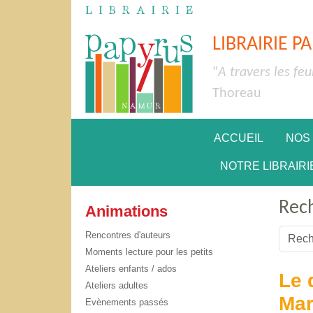
LIBRAIRIE P
"
A travers les feu
Thoreau
ACCUEIL
NOS
NOTRE LIBRAIRI
Rec
Animations
Valider
Rencontres d'auteurs
Moments lecture pour les petits
Type 2 
Ateliers enfants / ados
Le 
Ateliers adultes
Mar
Evènements passés