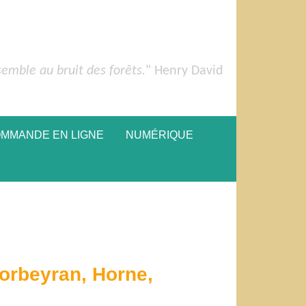
semble au bruit des forêts.
" Henry David
OMMANDE EN LIGNE
NUMÉRIQUE
orbeyran, Horne,