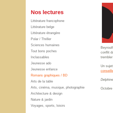
Nos lectures
Littérature francophone
Littérature belge
Littérature étrangère
Polar / Thriller
Sciences humaines
Beyrouth
Tout bons poches
conflit 
Inclassables
trembler
Jeunesse ado
Un sujet
Jeunesse enfance
conseill
Romans graphiques / BD
Delphin
Arts de la table
Arts, cinéma, musique, photographie
Octobre
Architecture & design
Nature & jardin
Voyages, sports, loisirs