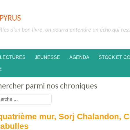
APYRUS
illes d'un bon livre, on pourra entendre un écho qui res
 LECTURES
JEUNESSE
AGENDA
STOCK ET C
E
hercher parmi nos chroniques
or more characters for results.
quatrième mur, Sorj Chalandon, C
abulles