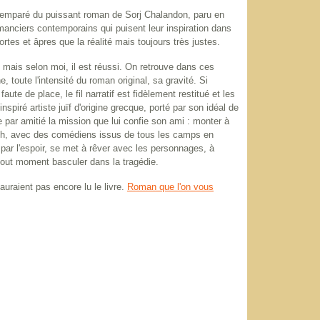
t emparé du puissant roman de Sorj Chalandon, paru en
manciers contemporains qui puisent leur inspiration dans
ortes et âpres que la réalité mais toujours très justes.
 mais selon moi, il est réussi. On retrouve dans ces
e, toute l'intensité du roman original, sa gravité. Si
te de place, le fil narratif est fidèlement restitué et les
piré artiste juïf d'origine grecque, porté par son idéal de
 par amitié la mission que lui confie son ami : monter à
ilh, avec des comédiens issus de tous les camps en
é par l'espoir, se met à rêver avec les personnages, à
à tout moment basculer dans la tragédie.
auraient pas encore lu le livre.
Roman que l'on vous