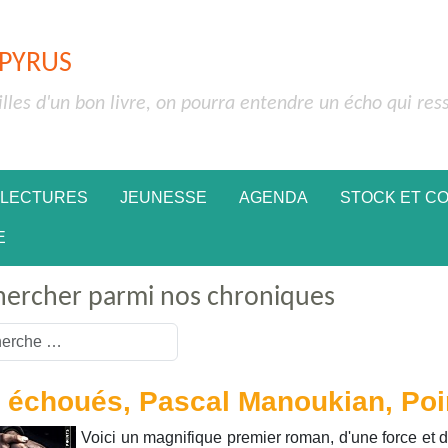
APYRUS
illes d'un bon livre, on pourra entendre un écho qui res
 LECTURES
JEUNESSE
AGENDA
STOCK ET C
E
hercher parmi nos chroniques
or more characters for results.
 échoués, Pascal Manoukian, Poi
Voici un magnifique premier roman, d'une force et 