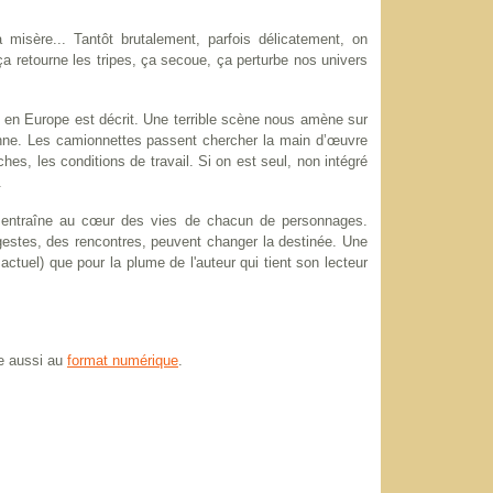
a misère... Tantôt brutalement, parfois délicatement, on
a retourne les tripes, ça secoue, ça perturbe nos univers
nts en Europe est décrit. Une terrible scène nous amène sur
sienne. Les camionnettes passent chercher la main d’œuvre
ches, les conditions de travail. Si on est seul, non intégré
.
s entraîne au cœur des vies de chacun de personnages.
 gestes, des rencontres, peuvent changer la destinée. Une
ctuel) que pour la plume de l'auteur qui tient son lecteur
te aussi au
format numérique
.