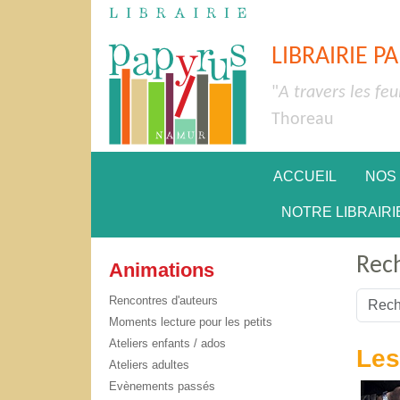
LIBRAIRIE P
"
A travers les feu
Thoreau
ACCUEIL
NOS
NOTRE LIBRAIRI
Rec
Animations
Valider
Rencontres d'auteurs
Moments lecture pour les petits
Type 2 
Ateliers enfants / ados
Les
Ateliers adultes
Evènements passés