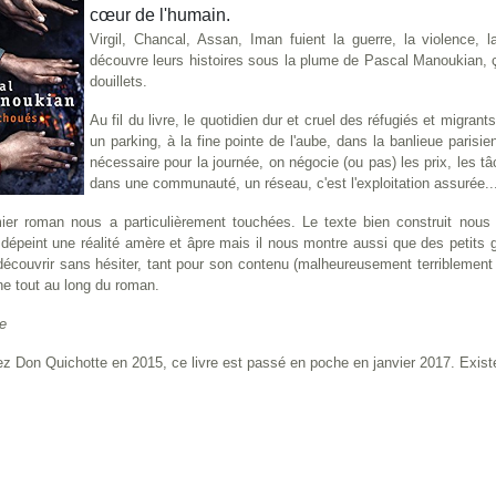
cœur de l'humain.
Virgil, Chancal, Assan, Iman fuient la guerre, la violence, l
découvre leurs histoires sous la plume de Pascal Manoukian, ç
douillets.
Au fil du livre, le quotidien dur et cruel des réfugiés et migra
un parking, à la fine pointe de l'aube, dans la banlieue pari
nécessaire pour la journée, on négocie (ou pas) les prix, les tâ
dans une communauté, un réseau, c'est l'exploitation assurée..
ier roman nous a particulièrement touchées. Le texte bien construit nou
 dépeint une réalité amère et âpre mais il nous montre aussi que des petits
découvrir sans hésiter, tant pour son contenu (malheureusement terriblement a
ne tout au long du roman.
e
z Don Quichotte en 2015, ce livre est passé en poche en janvier 2017. Exis