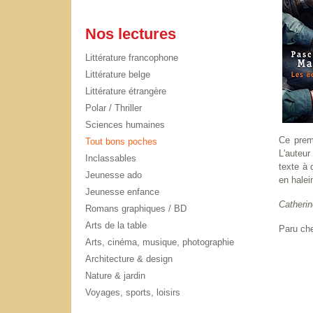
Nos lectures
Littérature francophone
Littérature belge
Littérature étrangère
Polar / Thriller
Sciences humaines
Ce prem
Tout bons poches
L'auteur
Inclassables
texte à 
Jeunesse ado
en halei
Jeunesse enfance
Catherin
Romans graphiques / BD
Arts de la table
Paru che
Arts, cinéma, musique, photographie
Architecture & design
Nature & jardin
Voyages, sports, loisirs