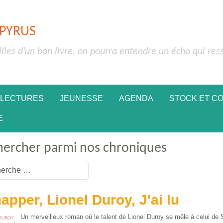
APYRUS
illes d'un bon livre, on pourra entendre un écho qui res
 LECTURES
JEUNESSE
AGENDA
STOCK ET C
E
hercher parmi nos chroniques
or more characters for results.
apper, Lionel Duroy, J'ai lu
Un merveilleux roman où le talent de Lionel Duroy se mêle à celui de S