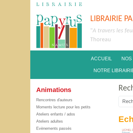
LIBRAIRIE P
"
A travers les feu
Thoreau
ACCUEIL
NOS
NOTRE LIBRAIRI
Rec
Animations
Valider
Rencontres d'auteurs
Moments lecture pour les petits
Type 2 
Ateliers enfants / ados
Ech
Ateliers adultes
Evènements passés