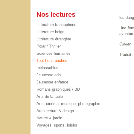
Nos lectures
les dang
Littérature francophone
Une form
Littérature belge
aventure
Littérature étrangère
Olivier
Polar / Thriller
Sciences humaines
Traduit 
Tout bons poches
Inclassables
Jeunesse ado
Jeunesse enfance
Romans graphiques / BD
Arts de la table
Arts, cinéma, musique, photographie
Architecture & design
Nature & jardin
Voyages, sports, loisirs