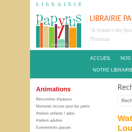
LIBRAIRIE P
"
A travers les feu
Thoreau
ACCUEIL
NOS
NOTRE LIBRAIRI
Rec
Animations
Valider
Rencontres d'auteurs
Moments lecture pour les petits
Type 2 
Ateliers enfants / ados
Wat
Ateliers adultes
Lou
Evènements passés