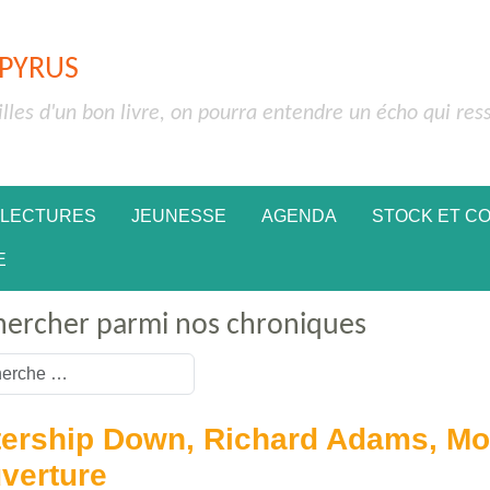
APYRUS
illes d'un bon livre, on pourra entendre un écho qui res
 LECTURES
JEUNESSE
AGENDA
STOCK ET C
E
hercher parmi nos chroniques
or more characters for results.
ership Down, Richard Adams, Mo
verture