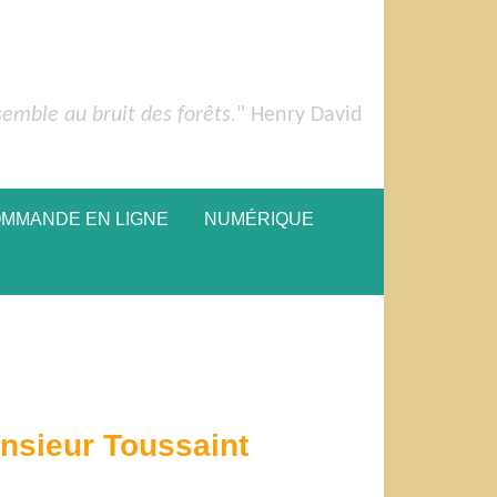
semble au bruit des forêts.
" Henry David
OMMANDE EN LIGNE
NUMÉRIQUE
nsieur Toussaint