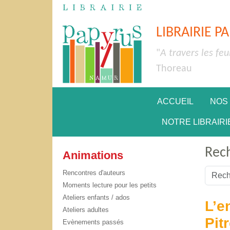
LIBRAIRIE P
"
A travers les feu
Thoreau
ACCUEIL
NOS
NOTRE LIBRAIRI
Rec
Animations
Valider
Rencontres d'auteurs
Moments lecture pour les petits
Type 2 
Ateliers enfants / ados
L’e
Ateliers adultes
Pit
Evènements passés