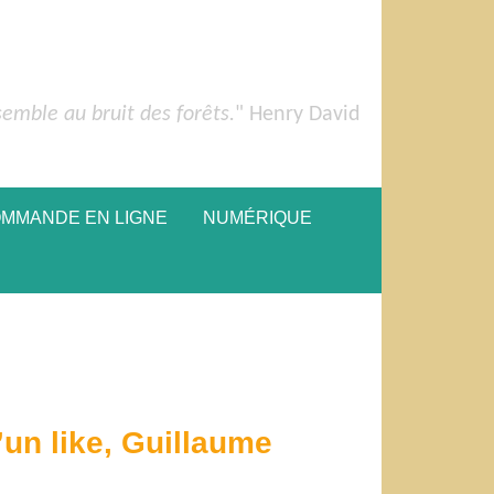
semble au bruit des forêts.
" Henry David
OMMANDE EN LIGNE
NUMÉRIQUE
un like, Guillaume