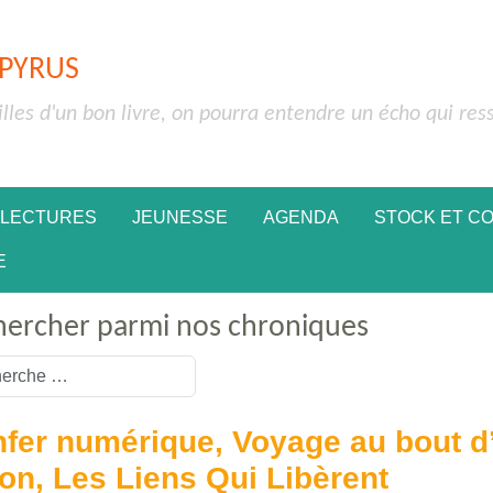
APYRUS
illes d'un bon livre, on pourra entendre un écho qui res
 LECTURES
JEUNESSE
AGENDA
STOCK ET C
E
hercher parmi nos chroniques
or more characters for results.
nfer numérique, Voyage au bout d’
ron, Les Liens Qui Libèrent