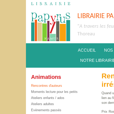
LIBRAIRIE P
"
A travers les feu
Thoreau
ACCUEIL
NOS
NOTRE LIBRAIRI
Ren
Animations
irr
Rencontres d'auteurs
Moments lecture pour les petits
Quand un
Ateliers enfants / ados
lien au 
son der
Ateliers adultes
Evènements passés
Prix Ro