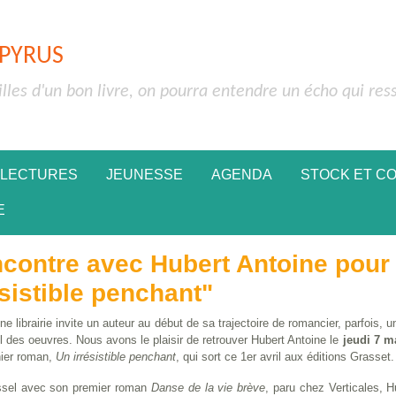
APYRUS
illes d'un bon livre, on pourra entendre un écho qui res
 LECTURES
JEUNESSE
AGENDA
STOCK ET C
E
contre avec Hubert Antoine pour
ésistible penchant"
e librairie invite un auteur au début de sa trajectoire de romancier, parfois, un 
fil des oeuvres. Nous avons le plaisir de retrouver Hubert Antoine le
jeudi 7 m
nier roman,
Un irrésistible penchant
, qui sort ce 1er avril aux éditions Grasset
ssel avec son premier roman
Danse de la vie brève
, paru chez Verticales, H