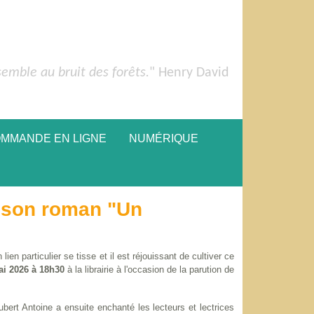
semble au bruit des forêts.
" Henry David
OMMANDE EN LIGNE
NUMÉRIQUE
 son roman "Un
lien particulier se tisse et il est réjouissant de cultiver ce
ai 2026 à 18h30
à la librairie à l'occasion de la parution de
.
ubert Antoine a ensuite enchanté les lecteurs et lectrices