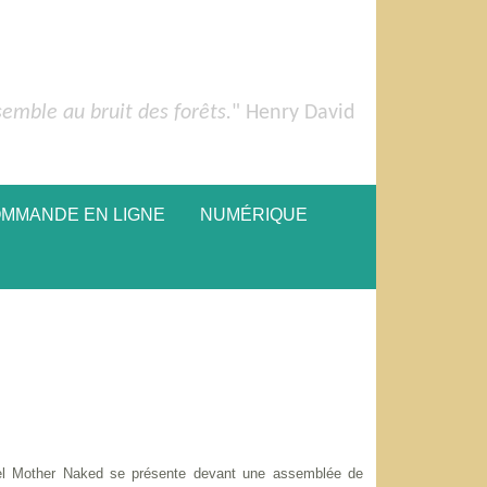
semble au bruit des forêts.
" Henry David
OMMANDE EN LIGNE
NUMÉRIQUE
rel Mother Naked se présente devant une assemblée de