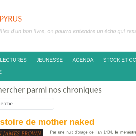
APYRUS
illes d'un bon livre, on pourra entendre un écho qui res
 LECTURES
JEUNESSE
AGENDA
STOCK ET C
E
hercher parmi nos chroniques
or more characters for results.
istoire de mother naked
Par une nuit d’orage de l’an 1434, le ménést