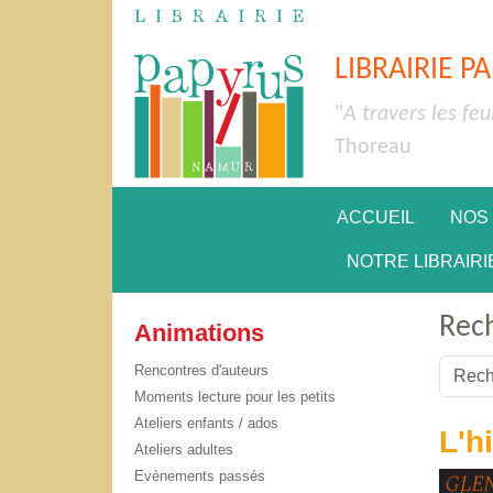
LIBRAIRIE P
"
A travers les feu
Thoreau
ACCUEIL
NOS
NOTRE LIBRAIRI
Rec
Animations
Valider
Rencontres d'auteurs
Moments lecture pour les petits
Type 2 
Ateliers enfants / ados
L'h
Ateliers adultes
Evènements passés