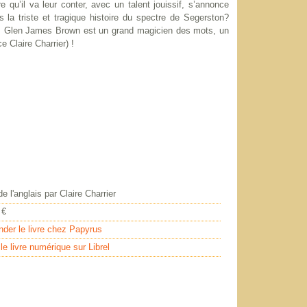
re qu’il va leur conter, avec un talent jouissif, s’annonce
 la triste et tragique histoire du spectre de Segerston?
 ! Glen James Brown est un grand magicien des mots, un
ce Claire Charrier) !
de l'anglais par Claire Charrier
 €
er le livre chez Papyrus
e livre numérique sur Librel