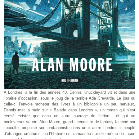
À Londres, à la fin des années 40, Dennis Knuckleyard vit et dans une
librairie d’occasion, sous le joug de la terrible Ada Crevarde. Le jour où
celle-ci l’envoie racheter des livres à un bibliophile un peu nerveux,
Dennis met la main sur « Balade dans Londres », un roman qui n’est
censé exister que dans un autre ouvrage de fiction… et qui va
bouleverser sa vie. Alan Moore, grand scénariste de fantasy fasciné par
l’occulte, propulse son protagoniste dans un « autre Londres » peuplé
d’étranges créatures, où l’Histoire est ramassée sur elle-même de façon