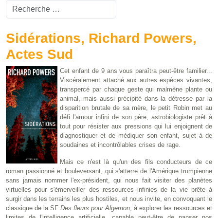
Valider
Type 2 or more characters for results.
Sidérations, Richard Powers,
Actes Sud
Cet enfant de 9 ans vous paraîtra peut-être familier...
Viscéralement attaché aux autres espèces vivantes,
transpercé par chaque geste qui malmène plante ou
animal, mais aussi précipité dans la détresse par la
disparition brutale de sa mère, le petit Robin met au
défi l'amour infini de son père, astrobiologiste prêt à
tout pour résister aux pressions qui lui enjoignent de
diagnostiquer et de médiquer son enfant, sujet à de
soudaines et incontrôlables crises de rage.
Mais ce n'est là qu'un des fils conducteurs de ce
roman passionné et bouleversant, qui s'atterre de l'Amérique trumpienne
sans jamais nommer l'ex-président, qui nous fait visiter des planètes
virtuelles pour s'émerveiller des ressources infinies de la vie prête à
surgir dans les terrains les plus hostiles, et nous invite, en convoquant le
classique de la SF
Des fleurs pour Algernon
, à explorer les ressources et
limites de l'intelligence artificielle, capable peut-être de panser nos