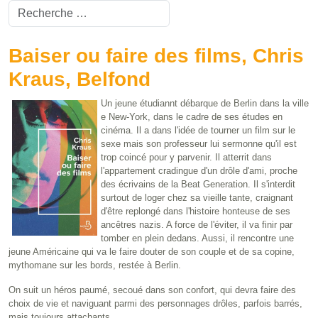
Valider
Type 2 or more characters for results.
Baiser ou faire des films, Chris
Kraus, Belfond
Un jeune étudiannt débarque de Berlin dans la ville
e New-York, dans le cadre de ses études en
cinéma. Il a dans l'idée de tourner un film sur le
sexe mais son professeur lui sermonne qu'il est
trop coincé pour y parvenir. Il atterrit dans
l'appartement cradingue d'un drôle d'ami, proche
des écrivains de la Beat Generation. Il s'interdit
surtout de loger chez sa vieille tante, craignant
d'être replongé dans l'histoire honteuse de ses
ancêtres nazis. A force de l'éviter, il va finir par
tomber en plein dedans. Aussi, il rencontre une
jeune Américaine qui va le faire douter de son couple et de sa copine,
mythomane sur les bords, restée à Berlin.
On suit un héros paumé, secoué dans son confort, qui devra faire des
choix de vie et naviguant parmi des personnages drôles, parfois barrés,
mais toujours attachants.