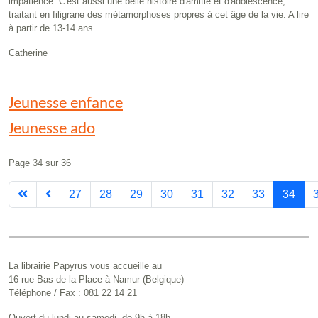
impatience. C'est aussi une belle histoire d'amitié et d'adolescence,
traitant en filigrane des métamorphoses propres à cet âge de la vie. A lire
à partir de 13-14 ans.
Catherine
Jeunesse enfance
Jeunesse ado
Page 34 sur 36
27
28
29
30
31
32
33
34
La librairie Papyrus vous accueille au
16 rue Bas de la Place à Namur (Belgique)
Téléphone / Fax : 081 22 14 21
Ouvert du lundi au samedi, de 9h à 18h.