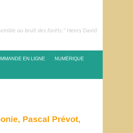
semble au bruit des forêts.
" Henry David
OMMANDE EN LIGNE
NUMÉRIQUE
onie, Pascal Prévot,