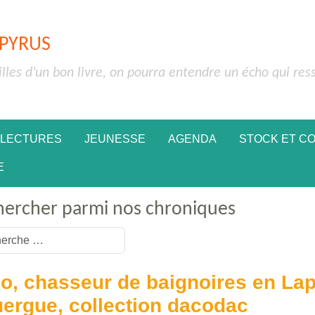
APYRUS
illes d'un bon livre, on pourra entendre un écho qui res
 LECTURES
JEUNESSE
AGENDA
STOCK ET C
E
hercher parmi nos chroniques
or more characters for results.
o, chasseur de baignoires en Lap
ergue, collection dacodac