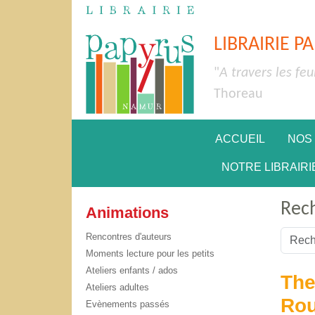
LIBRAIRIE P
"
A travers les feu
Thoreau
ACCUEIL
NOS
NOTRE LIBRAIRI
Rec
Animations
Valider
Rencontres d'auteurs
Moments lecture pour les petits
Type 2 
Ateliers enfants / ados
The
Ateliers adultes
Rou
Evènements passés