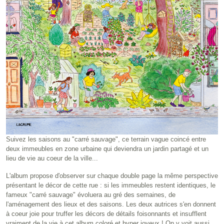
Suivez les saisons au "carré sauvage", ce terrain vague coincé entre
deux immeubles en zone urbaine qui deviendra un jardin partagé et un
lieu de vie au coeur de la ville...
L'album propose d'observer sur chaque double page la même perspective
présentant le décor de cette rue : si les immeubles restent identiques, le
fameux "carré sauvage" évoluera au gré des semaines, de
l'aménagement des lieux et des saisons. Les deux autrices s'en donnent
à coeur joie pour truffer les décors de détails foisonnants et insufflent
vraiment de la vie à cet album coloré et hyper joyeux ! On y voit aussi