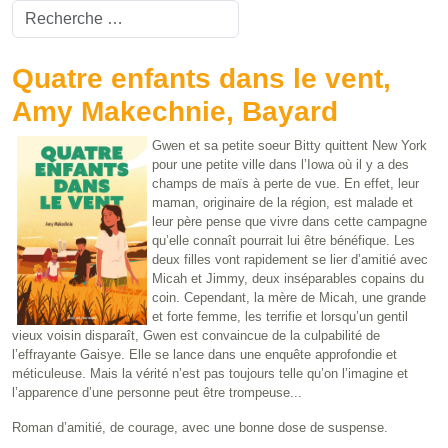
Valider
Type 2 or more characters for results.
Quatre enfants dans le vent,
Amy Makechnie, Bayard
Gwen et sa petite soeur Bitty quittent New York
pour une petite ville dans l’Iowa où il y a des
champs de maïs à perte de vue. En effet, leur
maman, originaire de la région, est malade et
leur père pense que vivre dans cette campagne
qu’elle connaît pourrait lui être bénéfique. Les
deux filles vont rapidement se lier d’amitié avec
Micah et Jimmy, deux inséparables copains du
coin. Cependant, la mère de Micah, une grande
et forte femme, les terrifie et lorsqu’un gentil
vieux voisin disparaît, Gwen est convaincue de la culpabilité de
l’effrayante Gaisye. Elle se lance dans une enquête approfondie et
méticuleuse. Mais la vérité n’est pas toujours telle qu’on l’imagine et
l’apparence d’une personne peut être trompeuse...
Roman d’amitié, de courage, avec une bonne dose de suspense.