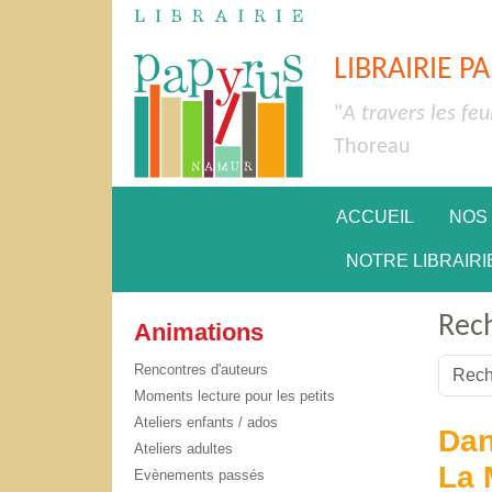
LIBRAIRIE P
"
A travers les feu
Thoreau
ACCUEIL
NOS
NOTRE LIBRAIRI
Rec
Animations
Valider
Rencontres d'auteurs
Moments lecture pour les petits
Type 2 
Ateliers enfants / ados
Dan
Ateliers adultes
La 
Evènements passés