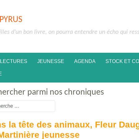
APYRUS
illes d'un bon livre, on pourra entendre un écho qui res
 LECTURES
JEUNESSE
AGENDA
STOCK ET C
E
hercher parmi nos chroniques
or more characters for results.
s la tête des animaux, Fleur Dau
Martinière jeunesse