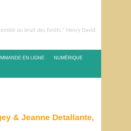
semble au bruit des forêts.
" Henry David
OMMANDE EN LIGNE
NUMÉRIQUE
gey & Jeanne Detallante,