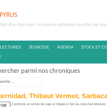
APYRUS
illes d'un bon livre, on pourra entendre un écho qui res
 LECTURES
JEUNESSE
AGENDA
STOCK ET C
E
hercher parmi nos chroniques
or more characters for results.
ternidad, Thibaut Vermot, Sarbac
Construire un roman de cape et d’épée à l’ère du cyber-harcèlement, il