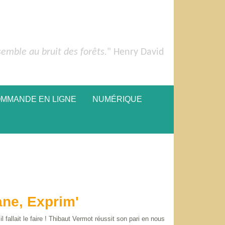
semble au bruit des forêts.
" Henry David
OMMANDE EN LIGNE
NUMÉRIQUE
ane, Exprim'
 fallait le faire ! Thibaut Vermot réussit son pari en nous