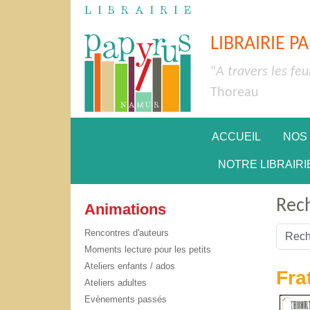
LIBRAIRIE P
"
A travers les feu
Thoreau
ACCUEIL
NOS
NOTRE LIBRAIRI
Rec
Animations
Valider
Rencontres d'auteurs
Moments lecture pour les petits
Type 2 
Ateliers enfants / ados
Fra
Ateliers adultes
Evènements passés