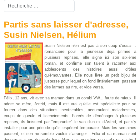
Valider
Type 2 or more characters for results.
Partis sans laisser d'adresse,
Susin Nielsen, Hélium
Susin Nielsen n'en est pas à son coup d'essai :
romancière pour la jeunesse déjà primée à
plusieurs reprises, elle signe ici son sixième
roman, et confirme son talent à raconter aux
adolescents des histoires aussi drôles
qu'émouvantes. Elle nous livre un petit bijou de
justesse pour lequel on fond littéralement, passant
des larmes au rire, et vice versa.
Félix, 12 ans, vit avec sa maman dans un combi VW... faute de mieux. Il
adore sa mère, Astrid, mais il est vrai qu'elle est spécialiste pour se
fourrer dans des situations inextricables, accumulant maladresses,
coups de gueule et licenciements. Forcés de déménager à plusieurs
reprises, ils finissent par "emprunter" le van d'un ex d'Astrid, et par s'y
installer pour une période qu'ils espèrent temporaire. Mais les semaines
passent, et rien ne semble vouloir s'arranger : Félix et sa maman sont
désormais sans domicile fixe. Mais pas question que cela sa sache !