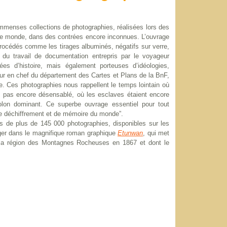
immenses collections de photographies, réalisées lors des
ste monde, dans des contrées encore inconnues. L’ouvrage
procédés comme les tirages albuminés, négatifs sur verre,
s du travail de documentation entrepris par le voyageur
s d’histoire, mais également porteuses d’idéologies,
ur en chef du département des Cartes et Plans de la BnF,
e. Ces photographies nous rappellent le temps lointain où
it pas encore désensablé, où les esclaves étaient encore
colon dominant. Ce superbe ouvrage essentiel pour tout
 de déchiffrement et de mémoire du monde”.
 de plus de 145 000 photographies, disponibles sur les
longer dans le magnifique roman graphique
Etunwan
, qui met
e la région des Montagnes Rocheuses en 1867 et dont le