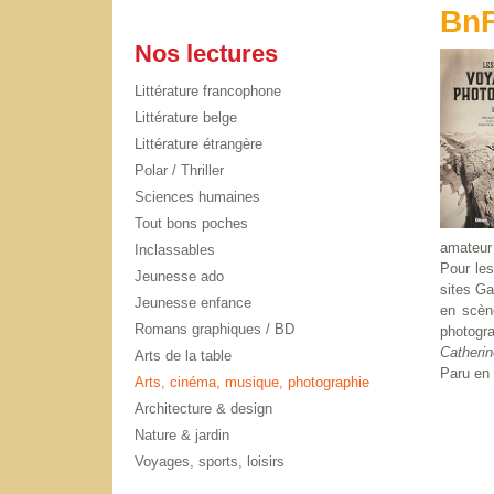
BnF
Nos lectures
Littérature francophone
Littérature belge
Littérature étrangère
Polar / Thriller
Sciences humaines
Tout bons poches
amateur 
Inclassables
Pour le
Jeunesse ado
sites Ga
Jeunesse enfance
en scèn
Romans graphiques / BD
photogra
Catherin
Arts de la table
Paru en 
Arts, cinéma, musique, photographie
Architecture & design
Nature & jardin
Voyages, sports, loisirs