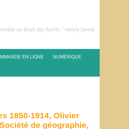
semble au bruit des forêts.
" Henry David
OMMANDE EN LIGNE
NUMÉRIQUE
s 1850-1914, Olivier
 Société de géographie,