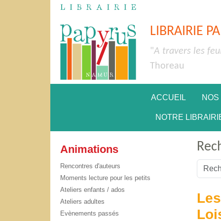
LIBRAIRIE P
"
A travers les feu
Thoreau
ACCUEIL
NOS
NOTRE LIBRAIRI
Rec
Animations
Valider
Rencontres d'auteurs
Moments lecture pour les petits
Type 2 
Ateliers enfants / ados
Les
Ateliers adultes
Loi
Evènements passés