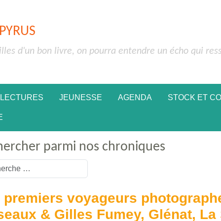
APYRUS
illes d'un bon livre, on pourra entendre un écho qui res
 LECTURES
JEUNESSE
AGENDA
STOCK ET C
E
hercher parmi nos chroniques
or more characters for results.
 premiers voyageurs photographe
seaux & Gilles Fumey, Glénat, La