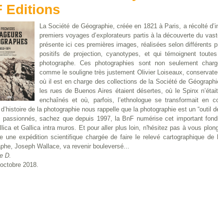
 Editions
La Société de Géographie, créée en 1821 à Paris, a récolté d’
premiers voyages d’explorateurs partis à la découverte du va
présente ici ces premières images, réalisées selon différents 
positifs de projection, cyanotypes, et qui témoignent toute
photographe. Ces photographies sont non seulement chargée
comme le souligne très justement Olivier Loiseaux, conservate
où il est en charge des collections de la Société de Géographi
les rues de Buenos Aires étaient désertes, où le Spinx n’éta
enchaînés et où, parfois, l’ethnologue se transformait en 
d’histoire de la photographie nous rappelle que la photographie est un “outil
s passionnés, sachez que depuis 1997, la BnF numérise cet important fonds
llica et Gallica intra muros. Et pour aller plus loin, n'hésitez pas à vous p
e une expédition scientifique chargée de faire le relevé cartographique d
phe, Joseph Wallace, va revenir bouleversé...
e D.
octobre 2018.